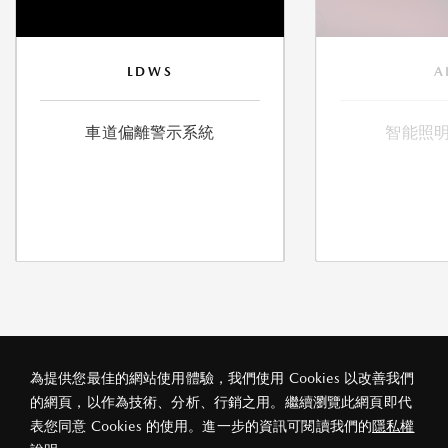
LDWS
A
車道偏離警示系統
智能照
為提供您最佳的網站使用體驗，我們使用 Cookies 以改善我們
的網頁，以作為技術、分析、行銷之用。繼續瀏覽此網頁即代
私隱政策
法律條款
關於宏益
表您同意 Cookies 的使用。進一步的資訊可閱讀我們的
隱私權
© 2026 宏益汽車(香港)有限公司