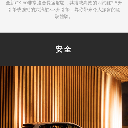
全新CX-60非常適合長途駕駛，其搭載高效的四汽缸2.5升
引擎或強勁的六汽缸3.3升引擎，為你帶來令人振奮的駕
駛體驗。
安全