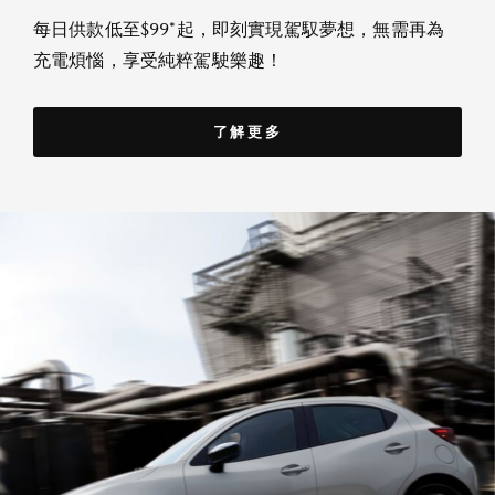
每日供款低至$99*起，即刻實現駕馭夢想，無需再為
充電煩惱，享受純粹駕駛樂趣！
了解更多