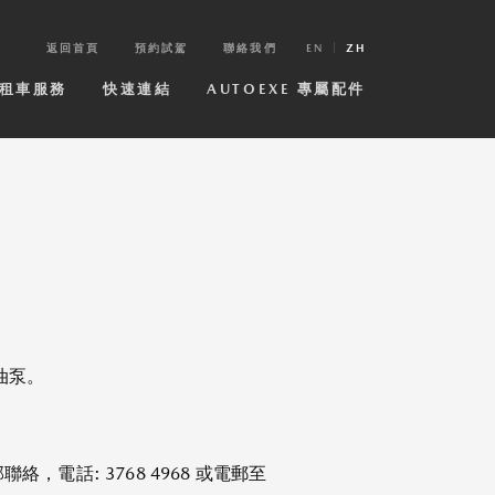
返回首頁
預約試駕
聯絡我們
EN
ZH
租車服務
快速連結
AUTOEXE 專屬配件
油泵。
話: 3768 4968 或電郵至