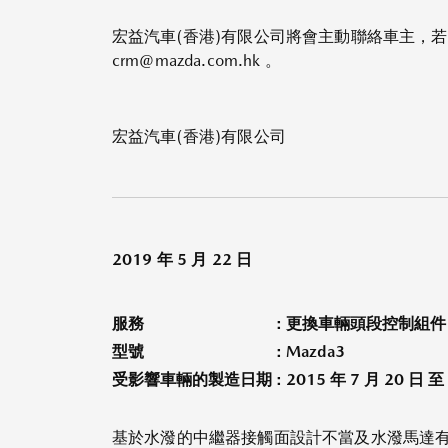
宏益汽車(香港)有限公司將會主動聯絡車主，若車
crm@mazda.com.hk 。
宏益汽車(香港)有限公司
2019 年 5 月 22 日
服務
: 更換車輛頭段控制組件
型號
: Mazda3
受影響車輛的製造日期
: 2015 年 7 月 20 日 至
基於水潑的中繼器接觸面設計不當及水潑馬達有