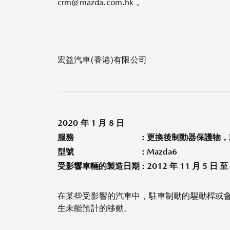
crm@mazda.com.hk 。
宏益汽車(香港)有限公司
2020 年 1 月 8 日
服務
: 更換後制動器保護物
型號
: Mazda6
受影響車輛的製造日期
: 2012 年 11 月 5 日 至
在某些受影響的汽車中，駐車制動的驅動桿或
生未能預計的移動。