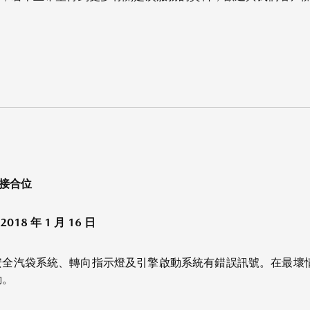
插接合位
 2018 年 1 月 16 日
安全汽袋系統、轉向指示燈及引擎啟動系統有錯誤訊號。在最壞
動。