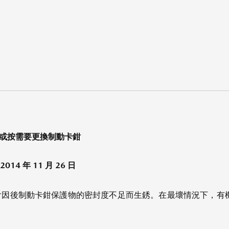
，或按需要更換制動卡鉗
 2014 年 11 月 26 日
會因後制動卡鉗保護物的密封度不足而生銹。在最壞情況下，有