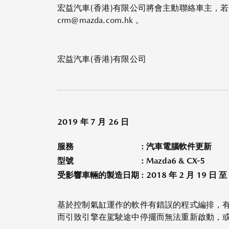
宏益汽車(香港)有限公司將會主動聯絡車主，若車
crm@mazda.com.hk 。
宏益汽車(香港)有限公司
2019 年 7 月 26 日
服務
: 汽車電腦軟件更新
型號
: Mazda6 & CX-5
受影響車輛的製造日期
: 2018 年 2 月 19 日 至
基於控制氣缸運作的軟件有錯誤的程式編排，
而引致引擎在駕駛途中停擺而無法重新啟動，