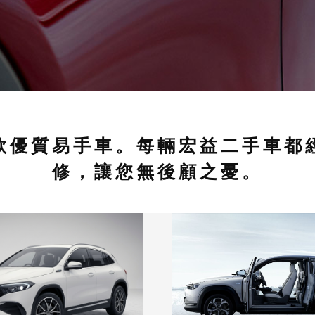
款優質易手車。每輛宏益二手車都
修，讓您無後顧之憂。